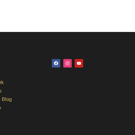
rk
s
Blog
o